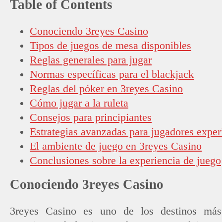
Table of Contents
Conociendo 3reyes Casino
Tipos de juegos de mesa disponibles
Reglas generales para jugar
Normas específicas para el blackjack
Reglas del póker en 3reyes Casino
Cómo jugar a la ruleta
Consejos para principiantes
Estrategias avanzadas para jugadores expe
El ambiente de juego en 3reyes Casino
Conclusiones sobre la experiencia de juego
Conociendo 3reyes Casino
3reyes Casino es uno de los destinos más