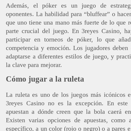
Además, el póker es un juego de estrateg
oponentes. La habilidad para “bluffear” o hace
que uno tiene una mano más fuerte de lo que r
parte crucial del juego. En 3reyes Casino, h
participar en torneos de póker, lo que aña
competencia y emoción. Los jugadores deben e
adaptarse a diferentes estilos de juego, y pract
la clave para mejorar.
Cómo jugar a la ruleta
La ruleta es uno de los juegos más icónicos e
3reyes Casino no es la excepción. En este 
apuestan a dónde creen que la bola caerá en 
Existen varias opciones de apuestas, como 
específico, a un color (rojo o negro) o a pares 