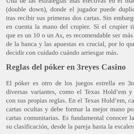
Una de las estrategias más efectivas en el bla
(double down), donde el jugador puede duplic
tras recibir sus primeras dos cartas. Sin embar
en cuenta la mano del crupier. Si el crupier t
que es un 10 o un As, es recomendable ser más 
de la banca y las apuestas es crucial, por lo q
decidir con cuidado cuándo arriesgar más.
Reglas del póker en 3reyes Casino
El póker es otro de los juegos estrella en 3
diversas variantes, como el Texas Hold’em 
con sus propias reglas. En el Texas Hold’em, c
cartas ocultas y debe formar la mejor mano pos
cartas comunitarias. Es fundamental conocer 
su clasificación, desde la pareja hasta la escaler