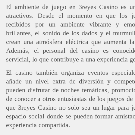
El ambiente de juego en 3reyes Casino es un
atractivos. Desde el momento en que los ju
recibidos por un ambiente vibrante y emo
brillantes, el sonido de los dados y el murmul
crean una atmósfera eléctrica que aumenta la
Además, el personal del casino es conoci
servicial, lo que contribuye a una experiencia ge
El casino también organiza eventos especial
añade un nivel extra de diversión y compet
pueden disfrutar de noches temáticas, promoci
de conocer a otros entusiastas de los juegos d
que 3reyes Casino no solo sea un lugar para j
espacio social donde se pueden formar amistad
experiencia compartida.