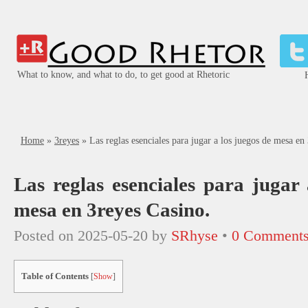
What to know, and what to do, to get good at Rhetoric
Home
»
3reyes
»
Las reglas esenciales para jugar a los juegos de mesa en
Las reglas esenciales para jugar 
mesa en 3reyes Casino.
Posted on
2025-05-20
by
SRhyse
•
0 Comment
Table of Contents
[
Show
]