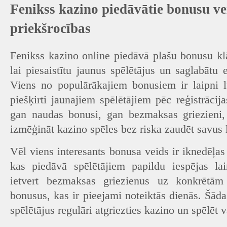
Fenikss kazino piedāvātie bonusu ve
priekšrocības
Fenikss kazino online piedāvā plašu bonusu klās
lai piesaistītu jaunus spēlētājus un saglabātu e
Viens no populārākajiem bonusiem ir laipni l
piešķirti jaunajiem spēlētājiem pēc reģistrācij
gan naudas bonusi, gan bezmaksas griezieni, 
izmēģināt kazino spēles bez riska zaudēt savus 
Vēl viens interesants bonusa veids ir iknedēļa
kas piedāvā spēlētājiem papildu iespējas la
ietvert bezmaksas griezienus uz konkrētā
bonusus, kas ir pieejami noteiktās dienās. Šād
spēlētājus regulāri atgriezties kazino un spēlēt v