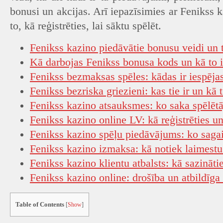
bonusi un akcijas. Arī iepazīsimies ar Fenikss
to, kā reģistrēties, lai sāktu spēlēt.
Fenikss kazino piedāvātie bonusu veidi un 
Kā darbojas Fenikss bonusa kods un kā to 
Fenikss bezmaksas spēles: kādas ir iespēja
Fenikss bezriska griezieni: kas tie ir un kā 
Fenikss kazino atsauksmes: ko saka spēlētā
Fenikss kazino online LV: kā reģistrēties un
Fenikss kazino spēļu piedāvājums: ko sagai
Fenikss kazino izmaksa: kā notiek laimest
Fenikss kazino klientu atbalsts: kā sazināti
Fenikss kazino online: drošība un atbildīga
Table of Contents
[
Show
]