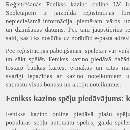
Reģistrēšanās Fenikss kazino online LV ir
Spēlētājiem ir jāizpilda reģistrācijas f
nepieciešamā informācija, piemēram, vārds, uz
un dzimšanas datums. Pēc tam jāapstiprina reģ
saiti, kas tiks nosūtīta uz norādīto e-pasta adresi
Pēc reģistrācijas pabeigšanas, spēlētāji var vei
un sākt spēlēt. Fenikss kazino piedāvā dažād
tostarp bankas kartes, e-makus un citas ma
svarīgi iepazīties ar kazino noteikumiem u
saprastu visus bonusu un akciju noteikumus.
Fenikss kazino spēļu piedāvājums: k
Fenikss kazino online piedāvā plašu spēļu
populāras spēļu automātu spēles, galda spēle