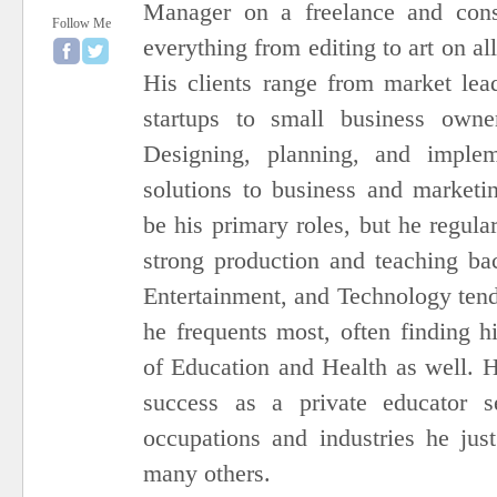
Manager on a freelance and consu
Follow Me
everything from editing to art on al
His clients range from market le
startups to small business owner
Designing, planning, and imple
solutions to business and marketi
be his primary roles, but he regula
strong production and teaching ba
Entertainment, and Technology tend 
he frequents most, often finding h
of Education and Health as well. H
success as a private educator se
occupations and industries he ju
many others.