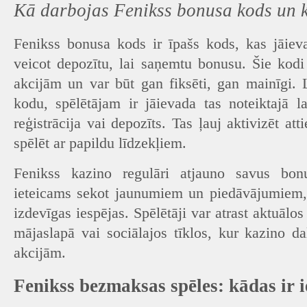
Kā darbojas Fenikss bonusa kods un k
Fenikss bonusa kods ir īpašs kods, kas jāievad
veicot depozītu, lai saņemtu bonusu. Šie kod
akcijām un var būt gan fiksēti, gan mainīgi.
kodu, spēlētājam ir jāievada tas noteiktajā l
reģistrācija vai depozīts. Tas ļauj aktivizēt at
spēlēt ar papildu līdzekļiem.
Fenikss kazino regulāri atjauno savus bon
ieteicams sekot jaunumiem un piedāvājumiem, 
izdevīgas iespējas. Spēlētāji var atrast aktuāl
mājaslapā vai sociālajos tīklos, kur kazino 
akcijām.
Fenikss bezmaksas spēles: kādas ir i