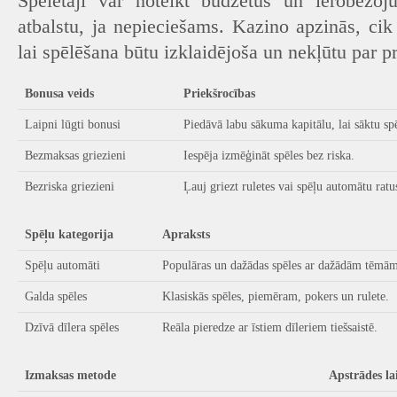
Spēlētāji var noteikt budžetus un ierobežo
atbalstu, ja nepieciešams. Kazino apzinās, cik 
lai spēlēšana būtu izklaidējoša un nekļūtu par 
Bonusa veids
Priekšrocības
Laipni lūgti bonusi
Piedāvā labu sākuma kapitālu, lai sāktu spē
Bezmaksas griezieni
Iespēja izmēģināt spēles bez riska.
Bezriska griezieni
Ļauj griezt ruletes vai spēļu automātu ratu
Spēļu kategorija
Apraksts
Spēļu automāti
Populāras un dažādas spēles ar dažādām tēmā
Galda spēles
Klasiskās spēles, piemēram, pokers un rulete.
Dzīvā dīlera spēles
Reāla pieredze ar īstiem dīleriem tiešsaistē.
Izmaksas metode
Apstrādes la