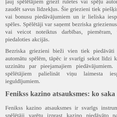
ļauj spēlētājiem griezt ruletes vai spēļu aut
zaudēt savus līdzekļus. Šie griezieni tiek piešķi
vai bonusu piedāvājumiem un ir lieliska iesp
spēles. Spēlētāji var saņemt bezriska griezienus,
vai veicot noteiktus darbības, piemēram, 
piedaloties akcijās.
Bezriska griezieni bieži vien tiek piedāvāt
automātu spēlēm, tāpēc ir svarīgi sekot līdzi 
uzzinātu par pieejamajiem piedāvājumiem. Š
spēlētājiem palielināt viņu laimesta ie
ieguldījumiem.
Fenikss kazino atsauksmes: ko saka 
Fenikss kazino atsauksmes ir svarīgs instrum
spēlētāji varētu izprast kazino piedāvāto pa