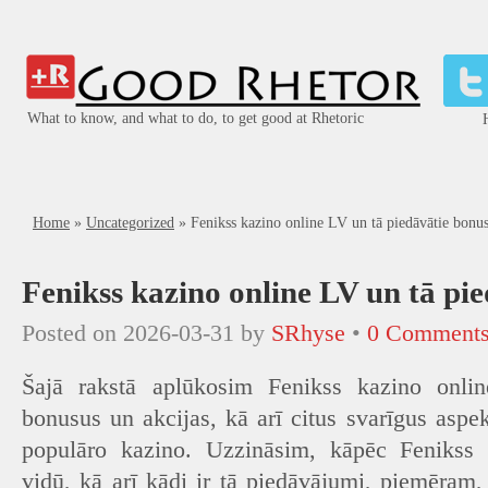
What to know, and what to do, to get good at Rhetoric
Home
»
Uncategorized
»
Fenikss kazino online LV un tā piedāvātie bonus
Fenikss kazino online LV un tā pi
Posted on
2026-03-31
by
SRhyse
•
0 Comment
Šajā rakstā aplūkosim Fenikss kazino onlin
bonusus un akcijas, kā arī citus svarīgus aspekt
populāro kazino. Uzzināsim, kāpēc Fenikss ir
vidū, kā arī kādi ir tā piedāvājumi, piemēram,