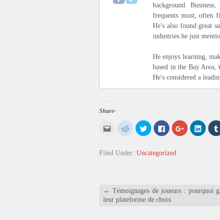
background. Business, 
frequents most, often f
He's also found great su
industries he just ment
He enjoys learning, mak
based in the Bay Area, 
He's considered a leadin
Share-
Click
Click
Click
Click
Click
Click
to
to
to
to
to
to
email
share
share
share
share
share
this
on
on
on
on
on
to
Reddit
Twitter
Facebook
Google+
Linked
Filed Under:
Uncategorized
a
(Opens
(Opens
(Opens
(Opens
(Open
friend
in
in
in
in
in
(Opens
new
new
new
new
new
in
window)
window)
window)
window)
windo
new
window)
←
Témoignages de joueurs : pourquoi g
leur plateforme de choix