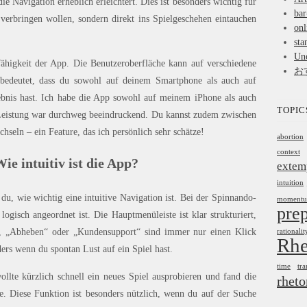
die Navigation erheblich erleichtert. Dies ist besonders wichtig für
bar
 verbringen wollen, sondern direkt ins Spielgeschehen eintauchen
onl
sta
Unc
fähigkeit der App. Die Benutzeroberfläche kann auf verschiedene
お
 bedeutet, dass du sowohl auf deinem Smartphone als auch auf
lebnis hast. Ich habe die App sowohl auf meinem iPhone als auch
TOPIC
 Leistung war durchweg beeindruckend. Du kannst zudem zwischen
eln – ein Feature, das ich persönlich sehr schätze!
abortion
context
ie intuitiv ist die App?
extem
intuition
 du, wie wichtig eine intuitive Navigation ist. Bei der Spinnando-
moment
prep
 logisch angeordnet ist. Die Hauptmenüleiste ist klar strukturiert,
“, „Abheben“ oder „Kundensupport“ sind immer nur einen Klick
rationalit
Rhe
ders wenn du spontan Lust auf ein Spiel hast.
time
tra
ollte kürzlich schnell ein neues Spiel ausprobieren und fand die
rheto
e. Diese Funktion ist besonders nützlich, wenn du auf der Suche