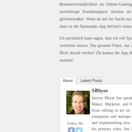
Benutzerfreundlichkeit im Online-Gaming 
zuverlässige Kundensupport machen si
gleichermaßen. Wenn du auf der Suche nach 
dann ist die Spinnando-App definitiv einen
Ich persönlich kann sagen, dass ich viel Spa
weiterhin nutzen. Das gesamte Paket, das s
Blick darauf werfen? Du kannst die App d
machen!
About
Latest Posts
SRhyse
Steven Rhyse has spent
Maker, Marketer, and M
from editing to art on 
companies and startups 
and implementing new m
Follow Me
his primary roles, but