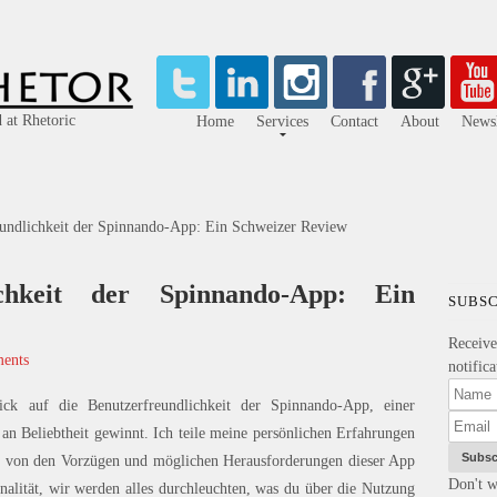
 at Rhetoric
Home
Services
Contact
About
Newsl
eundlichkeit der Spinnando-App: Ein Schweizer Review
ichkeit der Spinnando-App: Ein
SUBSC
Receiv
ents
notific
ck auf die Benutzerfreundlichkeit der Spinnando-App, einer
an Beliebtheit gewinnt. Ich teile meine persönlichen Erfahrungen
d von den Vorzügen und möglichen Herausforderungen dieser App
Don't w
nalität, wir werden alles durchleuchten, was du über die Nutzung