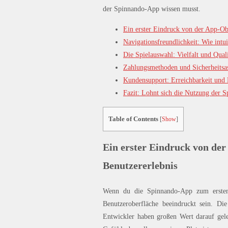
der Spinnando-App wissen musst.
Ein erster Eindruck von der App-Ob
Navigationsfreundlichkeit: Wie intui
Die Spielauswahl: Vielfalt und Quali
Zahlungsmethoden und Sicherheitsas
Kundensupport: Erreichbarkeit und H
Fazit: Lohnt sich die Nutzung der 
Table of Contents
[
Show
]
Ein erster Eindruck von de
Benutzererlebnis
Wenn du die Spinnando-App zum ersten
Benutzeroberfläche beeindruckt sein. Di
Entwickler haben großen Wert darauf geleg