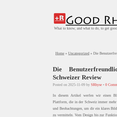
What to know, and what to do, to get good
Home
»
Uncategorized
»
Die Benutzerfr
Die Benutzerfreundl
Schweizer Review
Posted on
2025-11-09
by
SRhyse
•
0 Comm
In diesem Artikel werfen wir einen Bli
Plattform, die in der Schweiz immer mehr 
und Beobachtungen, um dir ein klares Bil
zu vermitteln. Vom Design bis zur Funktio