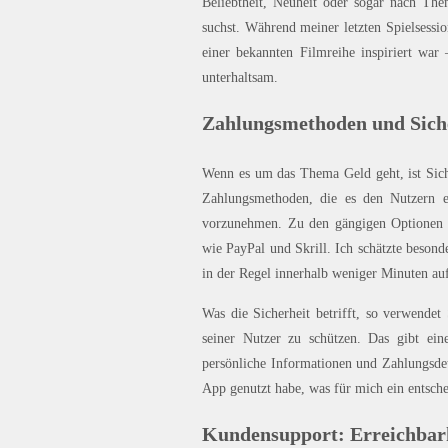
Beliebtheit, Neuheit oder sogar nach The
suchst. Während meiner letzten Spielsessio
einer bekannten Filmreihe inspiriert war
unterhaltsam.
Zahlungsmethoden und Siche
Wenn es um das Thema Geld geht, ist Sich
Zahlungsmethoden, die es den Nutzern e
vorzunehmen. Zu den gängigen Optionen g
wie PayPal und Skrill. Ich schätzte besond
in der Regel innerhalb weniger Minuten au
Was die Sicherheit betrifft, so verwende
seiner Nutzer zu schützen. Das gibt ei
persönliche Informationen und Zahlungsdeta
App genutzt habe, was für mich ein entsche
Kundensupport: Erreichbark