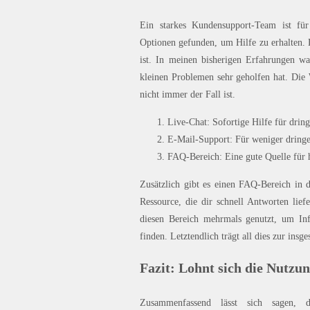
Ein starkes Kundensupport-Team ist für
Optionen gefunden, um Hilfe zu erhalten. 
ist. In meinen bisherigen Erfahrungen wa
kleinen Problemen sehr geholfen hat. Die
nicht immer der Fall ist.
Live-Chat: Sofortige Hilfe für drin
E-Mail-Support: Für weniger dring
FAQ-Bereich: Eine gute Quelle für h
Zusätzlich gibt es einen FAQ-Bereich in d
Ressource, die dir schnell Antworten lie
diesen Bereich mehrmals genutzt, um In
finden. Letztendlich trägt all dies zur insg
Fazit: Lohnt sich die Nutz
Zusammenfassend lässt sich sagen, d